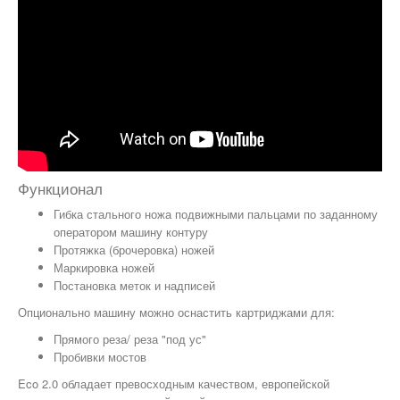
Функционал
Гибка стального ножа подвижными пальцами по заданному
оператором машину контуру
Протяжка (брочеровка) ножей
Маркировка ножей
Постановка меток и надписей
Опционально машину можно оснастить картриджами для:
Прямого реза/ реза "под ус"
Пробивки мостов
Eco 2.0 обладает превосходным качеством, европейской